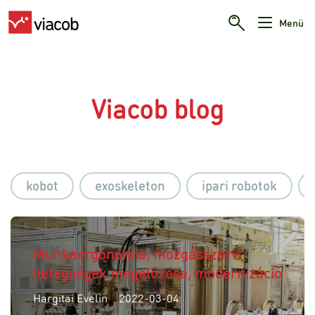
Menü
Viacob blog
kobot
exoskeleton
ipari robotok
Munkaergonómia, mozgásszervi
betegségek megelőzése, modernizáció
Hargitai Evelin
2022-03-04