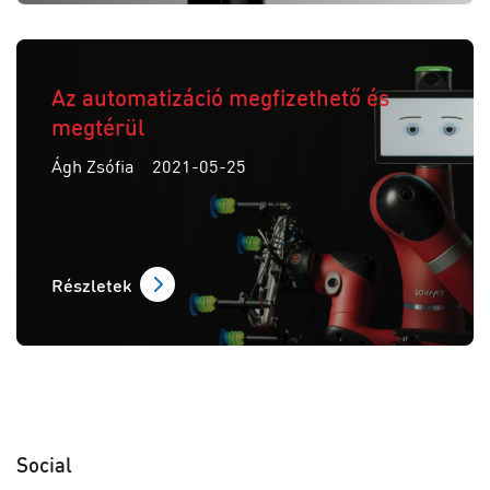
Az automatizáció megfizethető és
megtérül
Ágh Zsófia
2021-05-25
Részletek
Social