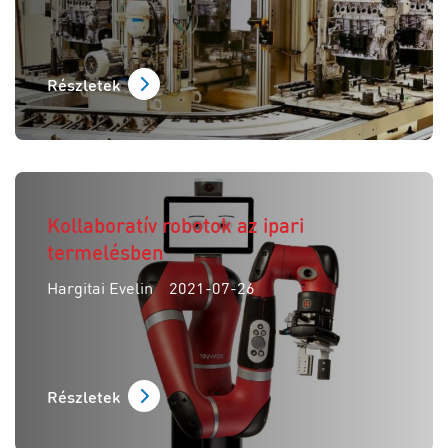
Részletek
Kollaboratív robotok az ipari
termelésben
Hargitai Evelin
2021-07-26
Részletek